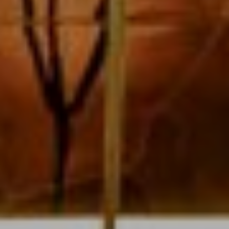
by
insou-
w002