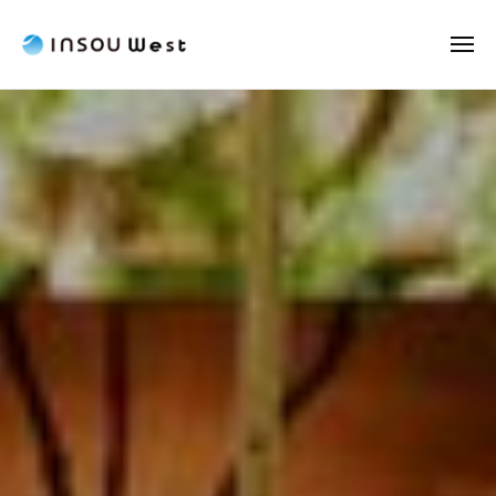
I
ュ
コ
ー
N
ン
メ
S
ニ
テ
O
I
飲
ュ
INSOU
ン
U
ー
N
食
W
ツ
West
の
S
e
へ
総
O
株
s
ス
合
U
t
式
キ
サ
W
ッ
ー
会
e
ビ
プ
社
s
ス
t
企
2026
業
年
4
月
2
日